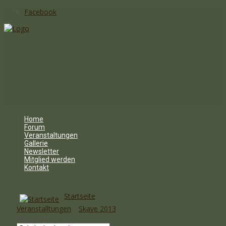
Facebook
Home
Forum
Veranstaltungen
Gallerie
Newsletter
Mitglied werden
Kontakt
Startseite
»
Veranstalltungen
»
Skave 2013
»
Skave 2013_745